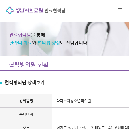
진료협력팀
을 통해
환자의 치료
와
편의성 향상
에 전념합니다.
협력병의원 현황
협력병의원 상세보기
병의원명
라라소아청소년과의원
홈페이지
주소
경기도 성남시 수정구 위례동로 141 우성메디