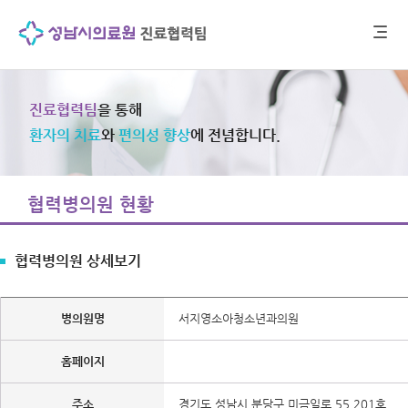
진료협력팀
을 통해
환자의 치료
와
편의성 향상
에 전념합니다.
협력병의원 현황
협력병의원 상세보기
병의원명
서지영소아청소년과의원
홈페이지
주소
경기도 성남시 분당구 미금일로 55 201호